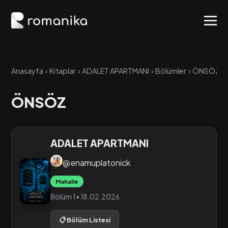
Anasayfa
›
Kitaplar
›
ADALET APARTMANI
›
Bölümler
›
ÖNSÖZ
ÖNSÖZ
ADALET APARTMANI
@enamuplatonick
Mahalle
Bölüm 1 • 18.02.2026
📋 Bölüm Listesi