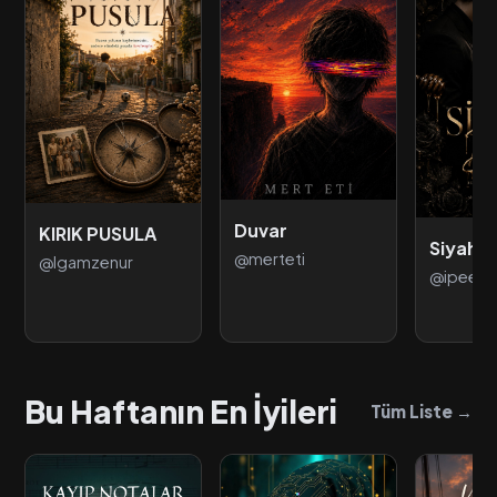
Duvar
KIRIK PUSULA
Siyah B
@merteti
@lgamzenur
@ipeee
Bu Haftanın En İyileri
Tüm Liste →