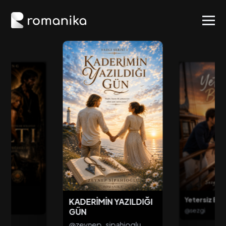
Yetersiz Bak
KADERİMİN YAZILDIĞI
@sezgi
GÜN
@zeynep_sipahioglu