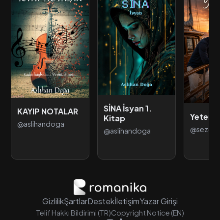
SİNA İsyan 1.
KAYIP NOTALAR
Yetersi
Kitap
@aslihandoga
@sezgi
@aslihandoga
Gizlilik
Şartlar
Destek
İletişim
Yazar Girişi
Telif Hakkı Bildirimi (TR)
Copyright Notice (EN)