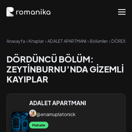
Anasayfa
›
Kitaplar
›
ADALET APARTMANI
›
Bölümler
›
DÖRDÜNCÜ
DÖRDÜNCÜ BÖLÜM:
ZEYTİNBURNU’NDA GİZEMLİ
KAYIPLAR
ADALET APARTMANI
@enamuplatonick
Mahalle