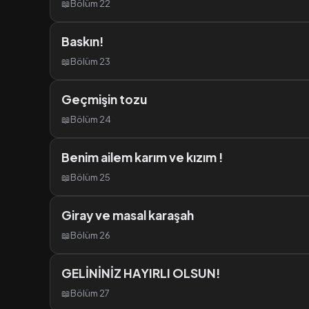
📖
Bölüm 22
Baskın!
📖
Bölüm 23
Geçmişin tozu
📖
Bölüm 24
Benim ailem karım ve kızım !
📖
Bölüm 25
Giray ve masal karaşah
📖
Bölüm 26
GELİNİNİZ HAYIRLI OLSUN!
📖
Bölüm 27