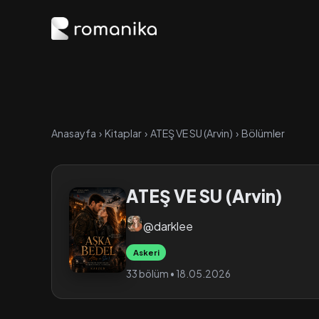
Anasayfa
›
Kitaplar
›
ATEŞ VE SU (Arvin)
›
Bölümler
ATEŞ VE SU (Arvin)
@darklee
Askeri
33 bölüm • 18.05.2026