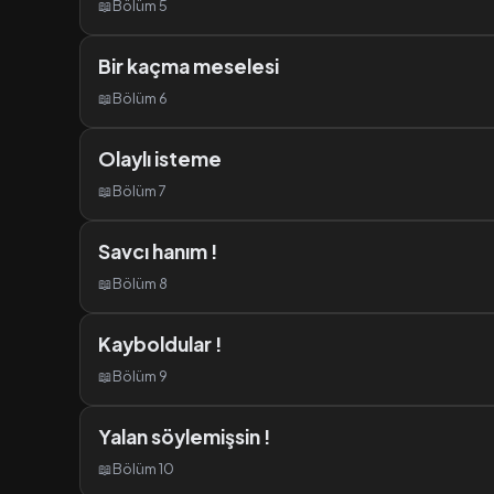
📖
Bölüm 5
Bir kaçma meselesi
📖
Bölüm 6
Olaylı isteme
📖
Bölüm 7
Savcı hanım !
📖
Bölüm 8
Kayboldular !
📖
Bölüm 9
Yalan söylemişsin !
📖
Bölüm 10