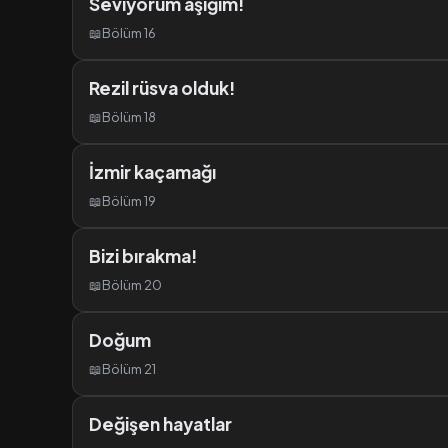
Seviyorum aşığım!
📖
Bölüm 16
Rezil rüsva olduk!
📖
Bölüm 18
İzmir kaçamağı
📖
Bölüm 19
Bizi bırakma!
📖
Bölüm 20
Doğum
📖
Bölüm 21
Değişen hayatlar