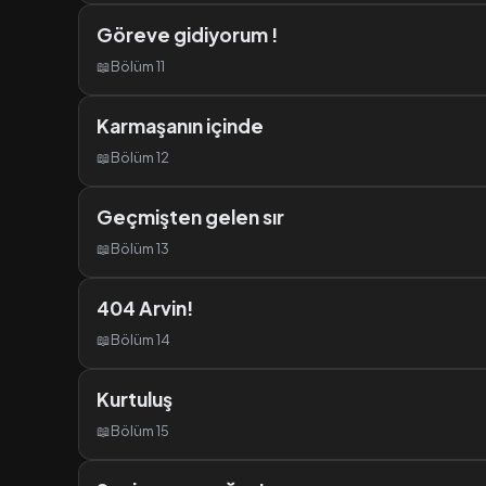
Göreve gidiyorum !
📖
Bölüm 11
Karmaşanın içinde
📖
Bölüm 12
Geçmişten gelen sır
📖
Bölüm 13
404 Arvin!
📖
Bölüm 14
Kurtuluş
📖
Bölüm 15