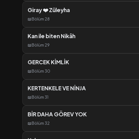
Giray ❤️ Züleyha
📖
Bölüm 28
Kan ile biten Nikâh
📖
Bölüm 29
GERCEK KİMLİK
📖
Bölüm 30
KERTENKELE VE NİNJA
📖
Bölüm 31
BİR DAHA GÖREV YOK
📖
Bölüm 32