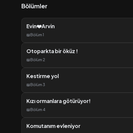
Bölümler
Evin❤️Arvin
📖
Bölüm 1
Otoparkta bir öküz !
📖
Bölüm 2
Kestirme yol
📖
Bölüm 3
Kızı ormanlara götürüyor!
📖
Bölüm 4
Komutanım evleniyor