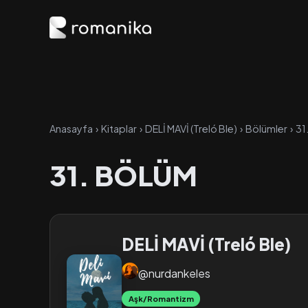
Anasayfa
›
Kitaplar
›
DELİ MAVİ (Treló Ble)
›
Bölümler
›
31
31. BÖLÜM
DELİ MAVİ (Treló Ble)
@nurdankeles
Aşk/Romantizm