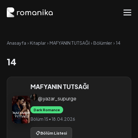
Anasayfa
›
Kitaplar
›
MAFYANIN TUTSAĞI
›
Bölümler
›
14
14
MAFYANIN TUTSAĞI
@yazar_supurge
Dark Romance
Bölüm 15 • 18.04.2026
📋 Bölüm Listesi