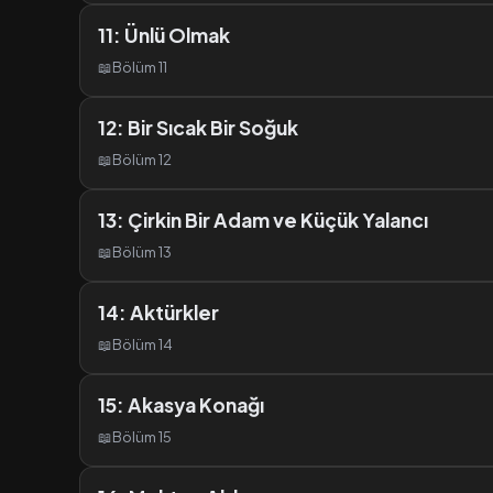
11: Ünlü Olmak
📖
Bölüm 11
12: Bir Sıcak Bir Soğuk
📖
Bölüm 12
13: Çirkin Bir Adam ve Küçük Yalancı
📖
Bölüm 13
14: Aktürkler
📖
Bölüm 14
15: Akasya Konağı
📖
Bölüm 15