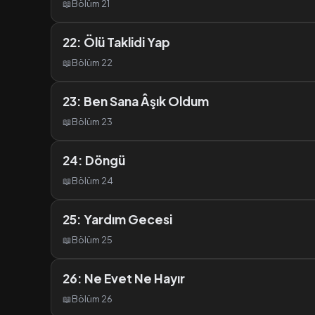
📖
Bölüm 21
22: Ölü Taklidi Yap
📖
Bölüm 22
23: Ben Sana Âşık Oldum
📖
Bölüm 23
24: Döngü
📖
Bölüm 24
25: Yardım Gecesi
📖
Bölüm 25
26: Ne Evet Ne Hayır
📖
Bölüm 26