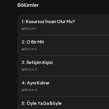
Bölümler
1: Kusursuz İnsan Olur Mu?
📖
Bölüm 1
2: O Bir Mit
📖
Bölüm 2
3: İletişim Kişisi
📖
Bölüm 3
4: Aynı Kulvar
📖
Bölüm 4
5: Öyle Ya Da Böyle