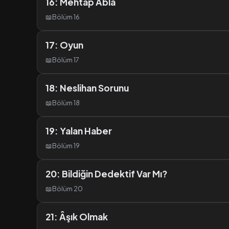
16: Mehtap Abla
📖
Bölüm 16
17: Oyun
📖
Bölüm 17
18: Neslihan Sorunu
📖
Bölüm 18
19: Yalan Haber
📖
Bölüm 19
20: Bildiğin Dedektif Var Mı?
📖
Bölüm 20
21: Âşık Olmak