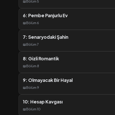
📖
Bölüm 5
6: Pembe Panjurlu Ev
📖
Bölüm 6
7: Senaryodaki Şahin
📖
Bölüm 7
8: Gizli Romantik
📖
Bölüm 8
9: Olmayacak Bir Hayal
📖
Bölüm 9
10: Hesap Kavgası
📖
Bölüm 10