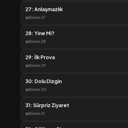
27: Anlaşmazlık
📖
Bölüm 27
28: Yine Mi?
📖
Bölüm 28
29: İlk Prova
📖
Bölüm 29
30: Dolu Dizgin
📖
Bölüm 30
31: Sürpriz Ziyaret
📖
Bölüm 31