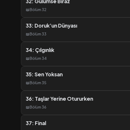
32: Gülümse Biraz
📖
Bölüm 32
33: Doruk’un Dünyası
📖
Bölüm 33
34: Çılgınlık
📖
Bölüm 34
35: Sen Yoksan
📖
Bölüm 35
36: Taşlar Yerine Otururken
📖
Bölüm 36
37: Final