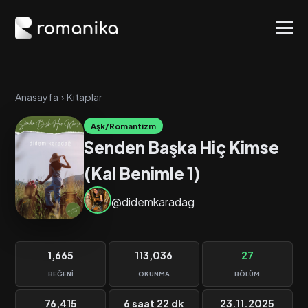
Anasayfa
›
Kitaplar
Aşk/Romantizm
Senden Başka Hiç Kimse
(Kal Benimle 1)
@didemkaradag
1,665
113,036
27
BEĞENI
OKUNMA
BÖLÜM
76,415
6 saat 22 dk
23.11.2025