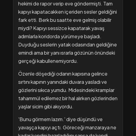
hekimi de rapor verip eve göndermişti. Tam
kapıyı kapatacakken içeriden sesler geldiğini
fark etti. Berk bu saatte eve gelmiş olabilir
miydi? Kapıyı sessizce kapatarak yavaş
adımlarla koridorda yürümeye başladı.
Duyduğu seslerin yatak odasından geldiğine
emindi ama bir yanı ısrarla gözünün önündeki
gerçeği kabullenemiyordu.
Özenle döşediği odanın kapısına gelince
sırtını kapının yanındaki duvara yasladı ve
gözlerini sıkıca yumdu. Midesindeki kramplar
tahammül edilemez bir hal alırken gözlerinden
yaşlar sicim gibi akıyordu.
'Bunu görmem lazım.' diye düşündü ve
yavaşça kapıyı açtı. Göreceği manzaraya ne
kadar kendini hazırladığını sansa da kendi