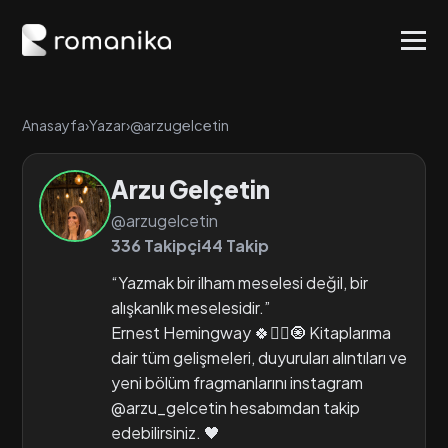
Anasayfa
›
Yazar
›
@arzugelcetin
Arzu Gelçetin
@arzugelcetin
336 Takipçi
44 Takip
“Yazmak bir ilham meselesi değil, bir
alışkanlık meselesidir.”
Ernest Hemingway 🍀🙂‍↕️🧿 Kitaplarıma
dair tüm gelişmeleri, duyuruları alıntıları ve
yeni bölüm fragmanlarını instagram
@arzu_gelcetin hesabımdan takip
edebilirsiniz. 🖤