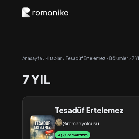
Anasayfa
›
Kitaplar
›
Tesadüf Ertelemez
›
Bölümler
›
7 Y
7 YIL
Tesadüf Ertelemez
@romanyolcusu
Aşk/Romantizm